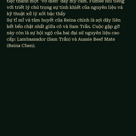
tiệc thành một "vở diễn" đầy mỹ cảm. Fumée nổi tiếng 
với triết lý chú trọng sự tinh khiết của nguyên liệu và 
kỹ thuật xử lý xốt bậc thầy
Sự tỉ mỉ và tâm huyết của Reina chính là sợi dây liên 
kết bền chặt nhất giữa cô và Sam Trần. Cuộc gặp gỡ 
này còn là sự hội ngộ của hai đại sứ nguyên liệu cao 
cấp: Lambassador (Sam Trần) và Aussie Beef Mate 
(Reina Chen).