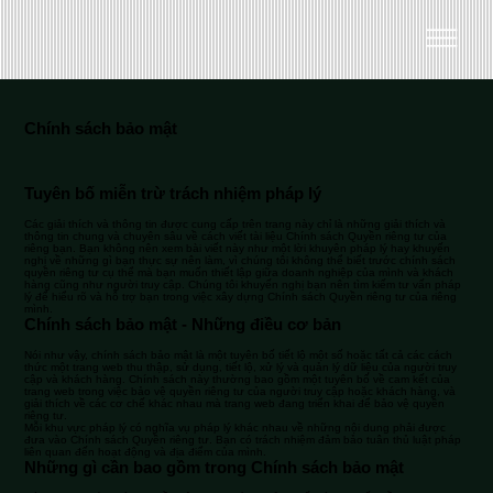
Chính sách bảo mật
Tuyên bố miễn trừ trách nhiệm pháp lý
Các giải thích và thông tin được cung cấp trên trang này chỉ là những giải thích và
thông tin chung và chuyên sâu về cách viết tài liệu Chính sách Quyền riêng tư của
riêng bạn. Bạn không nên xem bài viết này như một lời khuyên pháp lý hay khuyến
nghị về những gì bạn thực sự nên làm, vì chúng tôi không thể biết trước chính sách
quyền riêng tư cụ thể mà bạn muốn thiết lập giữa doanh nghiệp của mình và khách
hàng cũng như người truy cập. Chúng tôi khuyến nghị bạn nên tìm kiếm tư vấn pháp
lý để hiểu rõ và hỗ trợ bạn trong việc xây dựng Chính sách Quyền riêng tư của riêng
mình.
Chính sách bảo mật - Những điều cơ bản
Nói như vậy, chính sách bảo mật là một tuyên bố tiết lộ một số hoặc tất cả các cách
thức một trang web thu thập, sử dụng, tiết lộ, xử lý và quản lý dữ liệu của người truy
cập và khách hàng. Chính sách này thường bao gồm một tuyên bố về cam kết của
trang web trong việc bảo vệ quyền riêng tư của người truy cập hoặc khách hàng, và
giải thích về các cơ chế khác nhau mà trang web đang triển khai để bảo vệ quyền
riêng tư.
Mỗi khu vực pháp lý có nghĩa vụ pháp lý khác nhau về những nội dung phải được
đưa vào Chính sách Quyền riêng tư. Bạn có trách nhiệm đảm bảo tuân thủ luật pháp
liên quan đến hoạt động và địa điểm của mình.
Những gì cần bao gồm trong Chính sách bảo mật