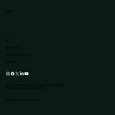
PENH
VỀ
GIẢI PHÁP
THÔNG TIN CHI TIẾT
LIÊN HỆ
Đường Terry Francine, San Francisco, CA 94158
info@mysite.com
| 123-456-7890
Cập nhật thông tin mới nhất