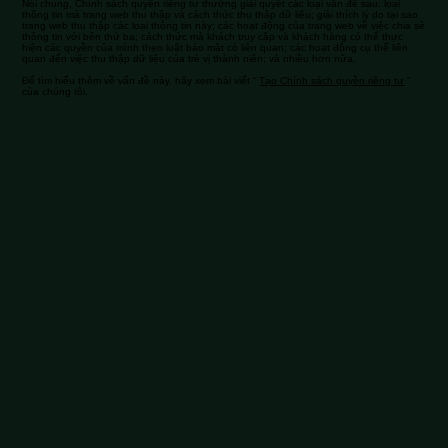
Nói chung, Chính sách quyền riêng tư thường giải quyết các loại vấn đề sau: loại
thông tin mà trang web thu thập và cách thức thu thập dữ liệu; giải thích lý do tại sao
trang web thu thập các loại thông tin này; các hoạt động của trang web về việc chia sẻ
thông tin với bên thứ ba; cách thức mà khách truy cập và khách hàng có thể thực
hiện các quyền của mình theo luật bảo mật có liên quan; các hoạt động cụ thể liên
quan đến việc thu thập dữ liệu của trẻ vị thành niên; và nhiều hơn nữa.
Để tìm hiểu thêm về vấn đề này, hãy xem bài viết “
Tạo Chính sách quyền riêng tư
”
của chúng tôi.