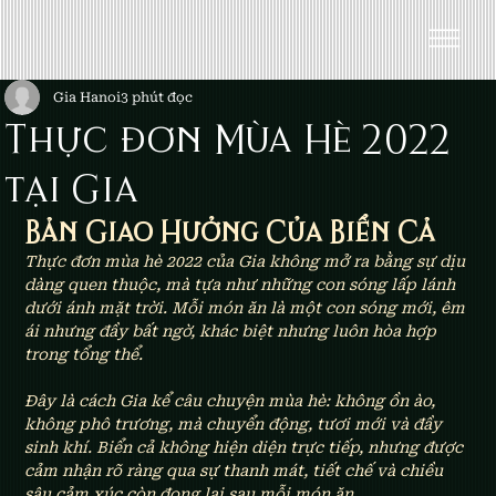
Gia Hanoi
3 phút đọc
Thực đơn Mùa Hè 2022
tại Gia
Bản Giao Hưởng Của Biển Cả
Thực đơn mùa hè 2022 của Gia không mở ra bằng sự dịu 
dàng quen thuộc, mà tựa như những con sóng lấp lánh 
dưới ánh mặt trời. Mỗi món ăn là một con sóng mới, êm 
ái nhưng đầy bất ngờ, khác biệt nhưng luôn hòa hợp 
trong tổng thể.
Đây là cách Gia kể câu chuyện mùa hè: không ồn ào, 
không phô trương, mà chuyển động, tươi mới và đầy 
sinh khí. Biển cả không hiện diện trực tiếp, nhưng được 
cảm nhận rõ ràng qua sự thanh mát, tiết chế và chiều 
sâu cảm xúc còn đọng lại sau mỗi món ăn.