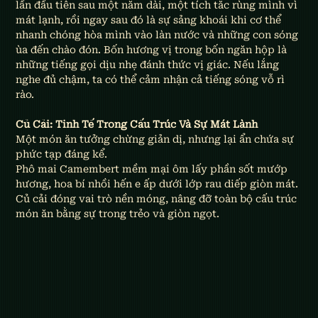
lần đầu tiên sau một năm dài, một tích tắc rùng mình vì 
mát lạnh, rồi ngay sau đó là sự sảng khoái khi cơ thể 
nhanh chóng hòa mình vào làn nước và những con sóng 
ùa đến chào đón. Bốn hương vị trong bốn ngăn hộp là 
những tiếng gọi dịu nhẹ đánh thức vị giác. Nếu lắng 
nghe đủ chậm, ta có thể cảm nhận cả tiếng sóng vỗ rì 
rào.
Củ Cải: Tinh Tế Trong Cấu Trúc Và Sự Mát Lành
Một món ăn tưởng chừng giản dị, nhưng lại ẩn chứa sự 
phức tạp đáng kể.
Phô mai Camembert mềm mại ôm lấy phần sốt mướp 
hương, hoa bí nhồi hến e ấp dưới lớp rau diếp giòn mát. 
Củ cải đóng vai trò nền móng, nâng đỡ toàn bộ cấu trúc 
món ăn bằng sự trong trẻo và giòn ngọt.