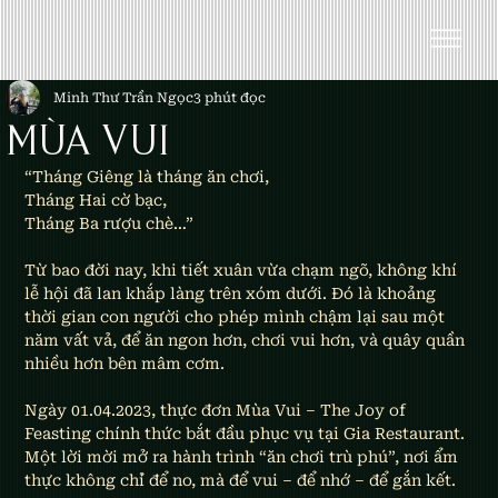
Minh Thư Trần Ngọc
3 phút đọc
MÙA VUI
“Tháng Giêng là tháng ăn chơi,
Tháng Hai cờ bạc, 
Tháng Ba rượu chè…”
Từ bao đời nay, khi tiết xuân vừa chạm ngõ, không khí 
lễ hội đã lan khắp làng trên xóm dưới. Đó là khoảng 
thời gian con người cho phép mình chậm lại sau một 
năm vất vả, để ăn ngon hơn, chơi vui hơn, và quây quần 
nhiều hơn bên mâm cơm.
Ngày 01.04.2023, thực đơn Mùa Vui – The Joy of 
Feasting chính thức bắt đầu phục vụ tại Gia Restaurant. 
Một lời mời mở ra hành trình “ăn chơi trù phú”, nơi ẩm 
thực không chỉ để no, mà để vui – để nhớ – để gắn kết.