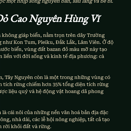
ợc một nhịp sống nguyên bản, sâu lắng và bề bỉ.
Đỏ Cao Nguyên Hùng Vĩ
 không giáp biển, nằm trọn trên dãy Trường 
 như Kon Tum, Pleiku, Đắk Lắk, Lâm Viên. Ở độ 
nước biển, vùng đất bazan đỏ màu mỡ này tạo 
 liền với đời sống và kinh tế địa phương: cà 
m, Tây Nguyên còn là một trong những vùng có 
n tích rừng chiếm hơn 35% tổng diện tích rừng 
dược liệu quý và hệ động vật hoang dã phong 
 là cái nôi của những nền văn hoá bản địa đặc 
ng, nhà dài, các lễ hội nông nghiệp, tất cả tạo 
 rời khỏi đất và rừng.