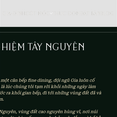
GIA-ĐÌNH
CỘT MỐC
THỰC ĐƠN
ĐẶT BÀN
BLOG
GHIỆM TÂY NGUYÊN
một căn bếp fine dining, đội ngũ Gia luôn cố 
à lúc chúng tôi tạm rời khỏi những ngày làm 
ớc ra khỏi gian bếp, đi tới những vùng đất đã và 
m.
 Nguyên, vùng đất cao nguyên hùng vĩ, nơi núi 