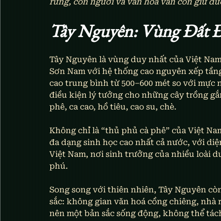
rừng, con người và văn hoá vẫn còn giữ đư
Tây Nguyên: Vùng Đất 
Tây Nguyên là vùng duy nhất của Việt Nam
Sơn Nam với hệ thống cao nguyên xếp tầng
cao trung bình từ 500–600 mét so với mực 
điều kiện lý tưởng cho những cây trồng gắn
phê, ca cao, hồ tiêu, cao su, chè.
Không chỉ là “thủ phủ cà phê” của Việt Na
đa dạng sinh học cao nhất cả nước, với diệ
Việt Nam, nơi sinh trưởng của nhiều loài 
phú.
Song song với thiên nhiên, Tây Nguyên còn
sắc: không gian văn hoá cồng chiêng, nhà rô
nên một bản sắc sống động, không thể tách